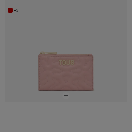
49,00 €
+3