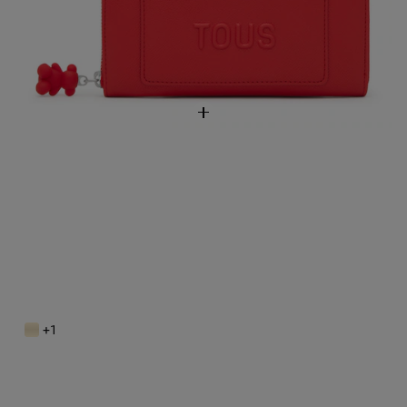
NEW IN
Monedero tarjetero arena Kaos Mini New
49,00 €
+1