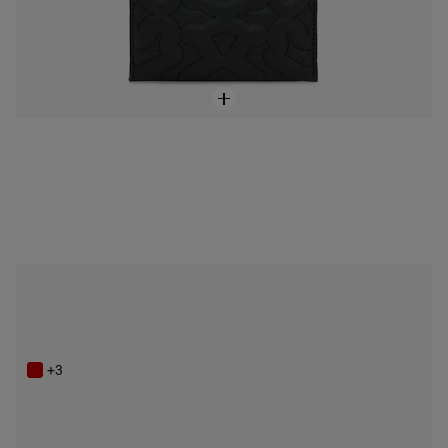
NEW IN
Tarjetero topo TOUS Bear Dream
49,00 €
+3