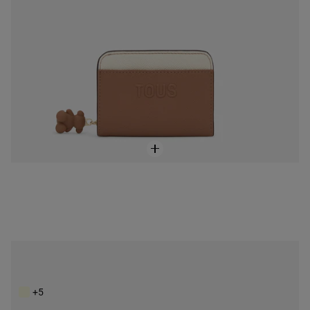
Monedero tarjetero moca Audree Saffiano
49,00 €
+5