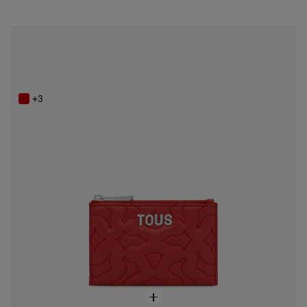
NEW IN
Tarjetero rojo TOUS Bear Dream
49,00 €
+3