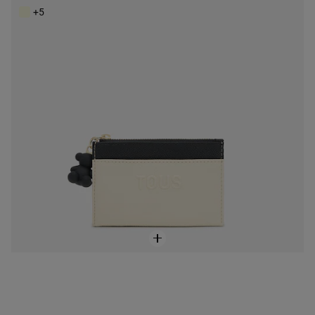
49,00 €
+5