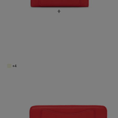
Billetera mediana roja TOUS Back to Basics
89,00 €
+4