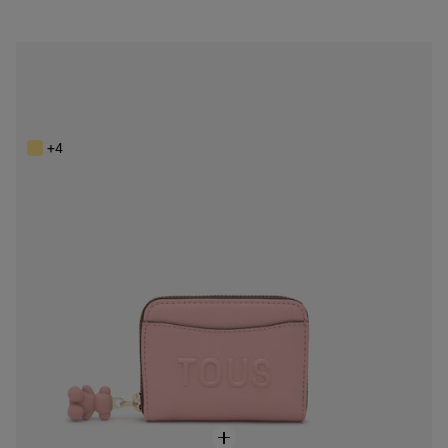
NEW IN
Monedero mediano rosa TOUS Back to basics
69,00 €
+4