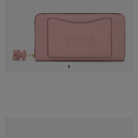
Billetera mediana doble rosa Audree Saffiano
79,00 €