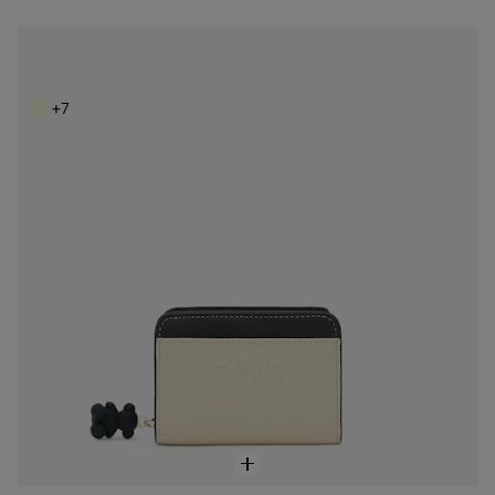
Billetera mediana doble negro Audree Saffiano
79,00 €
+7