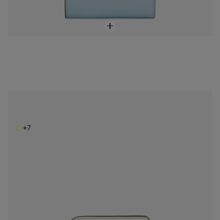
Billetera mediana doble azul cielo Audree Saffiano
79,00 €
+7