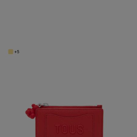
Billetera pequeña roja TOUS Back to Basics
79,00 €
+5