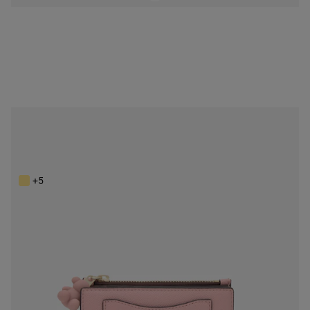
NEW IN
Personalizable
Billetera pequeña rosa TOUS Back to basics
79,00 €
+5