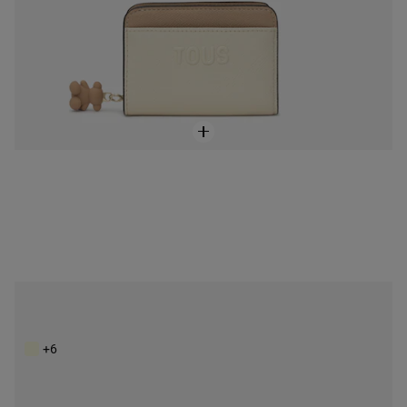
Monedero grande negro Audree Saffiano
59,00 €
+6