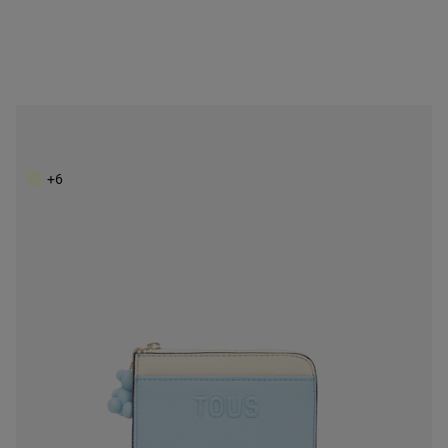
Monedero grande azul cielo Audree Saffiano
59,00 €
+6