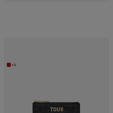
NEW IN
Tarjetero negro TOUS Bear Dream
49,00 €
+3