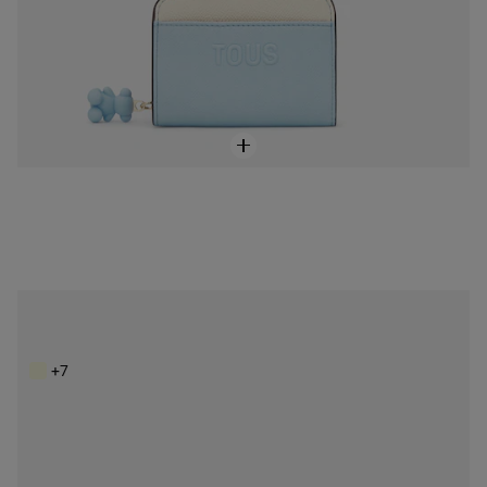
Billetera mediana doble moca Audree Saffiano
79,00 €
+7