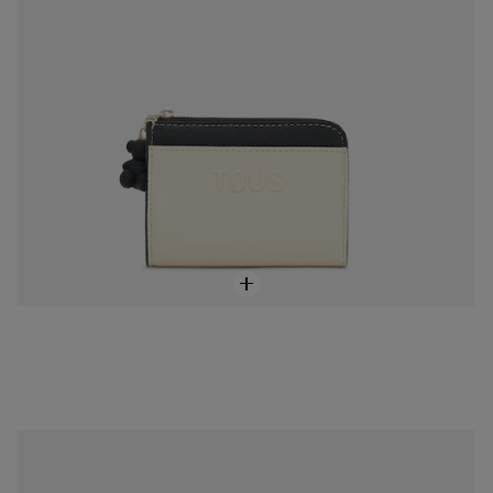
Monedero tarjetero negro Audree Saffiano