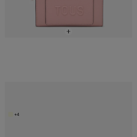
NEW IN
Billetera mediana rosa TOUS Back to basics
89,00 €
+4