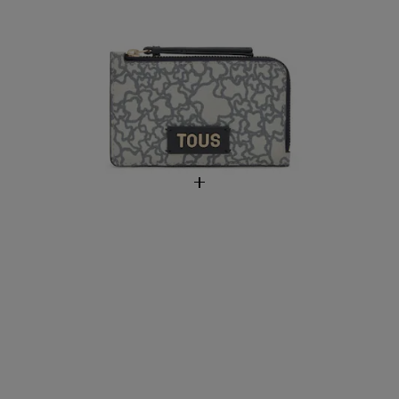
NEW IN
Monedero tarjetero arena Kaos Mini New