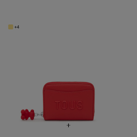
Monedero mediano rojo TOUS Back to Basics
69,00 €
+4