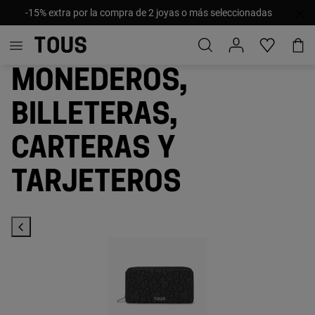
PRECIOS ESPECIALES: Hasta -40% ¡Nuevos descuentos y
productos añadidos!
Monederos,
billeteras,
carteras y
tarjeteros