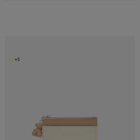
Monedero tarjetero beige y arena Audree Saffiano
49,00 €
+5