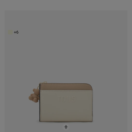
Monedero grande biege y arena Audree Saffiano
59,00 €
+6