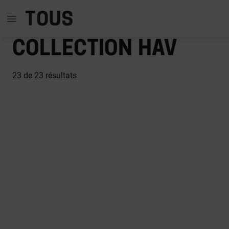
Collection Hav
23
de 23 résultats