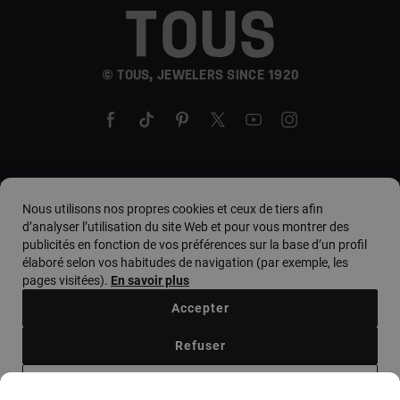
© TOUS, JEWELERS SINCE 1920
Pays et devise :
country. / Euro
Nous utilisons nos propres cookies et ceux de tiers afin
d’analyser l’utilisation du site Web et pour vous montrer des
publicités en fonction de vos préférences sur la base d’un profil
élaboré selon vos habitudes de navigation (par exemple, les
Conditions d'utilisation
pages visitées).
En savoir plus
Politique d'utilisation et de confidentialité
Accepter
Politique de cookies
Avis juridique
Code d'éthique
Refuser
Supplier Ethical Code
Ethical channel
Configurer
Responsible Jewelry Council