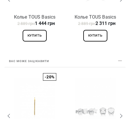
Колье TOUS Basics
Колье TOUS Basics
1 444 грн
2 311 грн
2 889 грн
1004621000
2 889 грн
1004630000
КУПИТЬ
КУПИТЬ
ВАС МОЖЕ ЗАЦІКАВИТИ
-20%
З