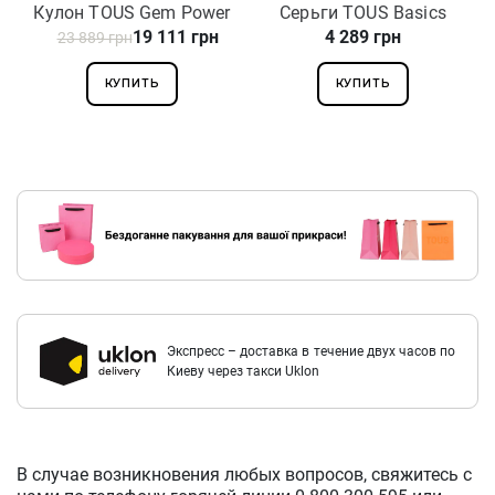
Кулон TOUS Gem Power
Серьги TOUS Basics
19 111 грн
4 289 грн
23 889 грн
812444030
611143500
КУПИТЬ
КУПИТЬ
Экспресс – доставка в течение двух часов по
Киеву через такси Uklon
В случае возникновения любых вопросов, свяжитесь с