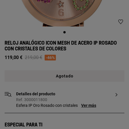
RELOJ ANALÓGICO ICON MESH DE ACERO IP ROSADO
CON CRISTALES DE COLORES
Price reduced from
to
119,00 €
219,00 €
-46%
Agotado
Detalles del producto
Ref. 3000011800
Esfera IP Oro Rosado con cristales
Ver más
Especial para ti