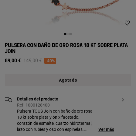
PULSERA CON BAÑO DE ORO ROSA 18 KT SOBRE PLATA
JOIN
Price reduced from
to
89,00 €
149,00 €
-40%
Agotado
Detalles del producto
Ref. 1000128400
Pulsera TOUS Join con baño de oro rosa
18 kt sobre plata y ónix facetado,
corazón de esmalte, cuarzo hidrotermal,
lazo con rubíes y oso con espinelas.
Ver más
Motivos: 0,8 cm. Largo: 18 cm. Pieza