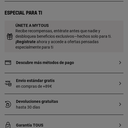
fabricada con plata de primera ley con
baño de oro de 18 a 23 kt y 3 micras de
Especial para ti
espesor. Esta calidad garantiza una
mayor durabilidad de la joya.
ÚNETE A MYTOUS
Recibe recompensas, entérate antes que nadie y
desbloquea beneficios exclusivos—hechos solo para ti.
¡
Regístrate
ahora y accede a ofertas pensadas
especialmente para ti
Descubre más métodos de pago
Envío estándar gratis
en compras de +89€
Devoluciones gratuitas
hasta 30 días
Garantía TOUS