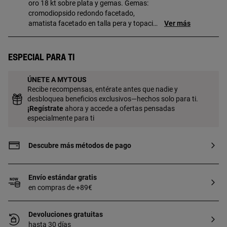
oro 18 kt sobre plata y gemas. Gemas:
cromodiopsido redondo facetado,
amatista facetado en talla pera y topacio
Ver más
redondo facetado. Longitud pulsera: 17,5
cm. Cierre mosquetón. Pieza fabricada
con plata de primera ley con baño de oro
Especial para ti
de 18 a 23 kt y 3 micras de espesor. Esta
calidad garantiza una mayor durabilidad
ÚNETE A MYTOUS
de la joya.
Recibe recompensas, entérate antes que nadie y
desbloquea beneficios exclusivos—hechos solo para ti.
¡
Regístrate
ahora y accede a ofertas pensadas
especialmente para ti
Descubre más métodos de pago
Envío estándar gratis
en compras de +89€
Devoluciones gratuitas
hasta 30 días