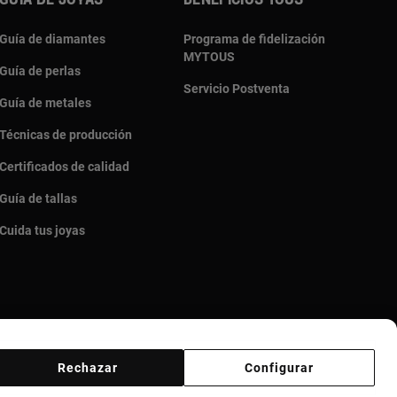
Guia de joyas
Beneficios TOUS
Guía de diamantes
Programa de fidelización
MYTOUS
Guía de perlas
Servicio Postventa
Guía de metales
Técnicas de producción
Certificados de calidad
Guía de tallas
Cuida tus joyas
Rechazar
Configurar