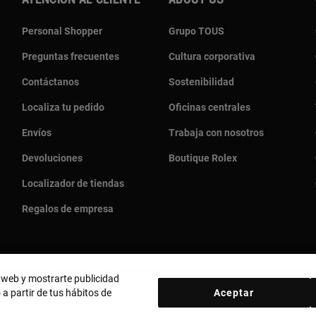
Atención al cliente
About us
Personal Shopper
Grupo TOUS
Preguntas frecuentes
Cultura corporativa
Contáctanos
Sostenibilidad
Localiza tu pedido
Oficinas centrales
Envíos
Trabaja con nosotros
Devoluciones
Boutique Rolex
Localizador de tiendas
Regalos de empresa
o web y mostrarte publicidad
 a partir de tus hábitos de
Aceptar
País y moneda:
España (Península Y Baleares) / Euro