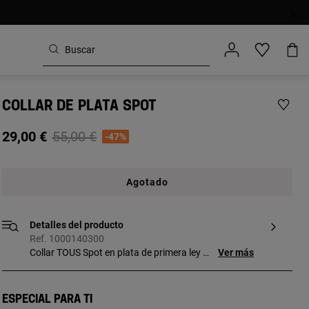
COLLAR DE PLATA SPOT
Price reduced from
to
29,00 €
55,00 €
-47%
Agotado
Detalles del producto
Ref. 1000140300
Collar TOUS Spot en plata de primera ley y
Ver más
esmalte. Colgante: 0,8 cm.
Especial para ti