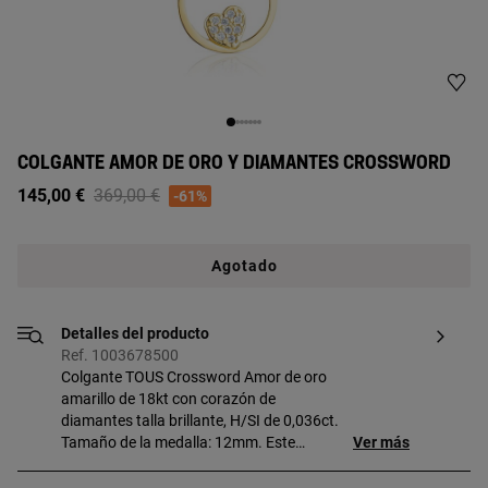
COLGANTE AMOR DE ORO Y DIAMANTES CROSSWORD
Price reduced from
to
145,00 €
369,00 €
-61%
Agotado
Detalles del producto
Ref. 1003678500
Colgante TOUS Crossword Amor de oro
amarillo de 18kt con corazón de
diamantes talla brillante, H/SI de 0,036ct.
Tamaño de la medalla: 12mm. Este
Ver más
artículo no incluye la cadena. Técnica de
producción: Fundición