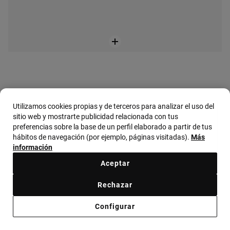
Utilizamos cookies propias y de terceros para analizar el uso del
Pendientes aro cortos gruesos con baño de oro 18 kt sobre plata Basicos
sitio web y mostrarte publicidad relacionada con tus
99,00 €
preferencias sobre la base de un perfil elaborado a partir de tus
hábitos de navegación (por ejemplo, páginas visitadas).
Más
+1
información
Aceptar
Rechazar
Configurar