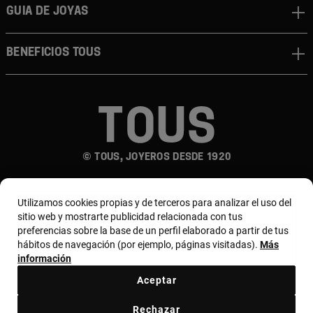
Guia de joyas
Beneficios TOUS
© TOUS, JOYEROS DESDE 1920
Utilizamos cookies propias y de terceros para analizar el uso del
sitio web y mostrarte publicidad relacionada con tus
preferencias sobre la base de un perfil elaborado a partir de tus
hábitos de navegación (por ejemplo, páginas visitadas).
Más
País y moneda:
España (Península Y Baleares) /
información
Euro
Aceptar
Rechazar