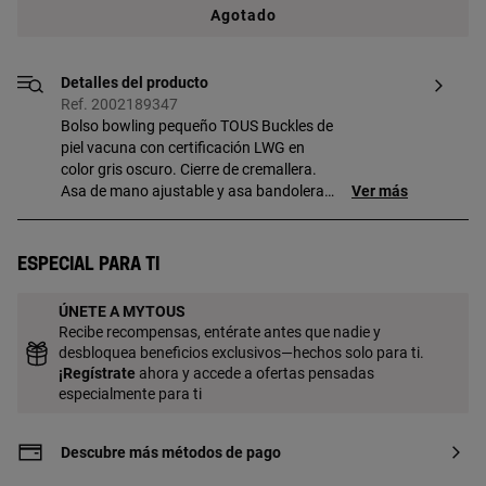
Agotado
Detalles del producto
Ref. 2002189347
Bolso bowling pequeño TOUS Buckles de
piel vacuna con certificación LWG en
color gris oscuro. Cierre de cremallera.
Asa de mano ajustable y asa bandolera
Ver más
ajustable y desmontable. Medidas
(alto x ancho x fondo): 10,5 x 22 x 10 cm.
Especial para ti
ÚNETE A MYTOUS
Recibe recompensas, entérate antes que nadie y
desbloquea beneficios exclusivos—hechos solo para ti.
¡
Regístrate
ahora y accede a ofertas pensadas
especialmente para ti
Descubre más métodos de pago