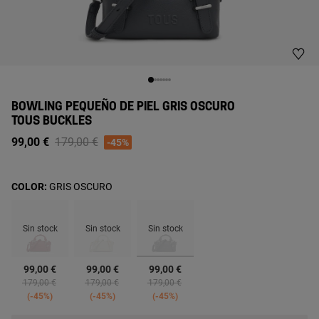
BOWLING PEQUEÑO DE PIEL GRIS OSCURO
TOUS BUCKLES
Price reduced from
to
99,00 €
179,00 €
-45%
COLOR:
GRIS OSCURO
Sin stock
Sin stock
Sin stock
seleccionado
99,00 €
99,00 €
99,00 €
Price reduced from
to
Price reduced from
to
Price reduced from
to
179,00 €
179,00 €
179,00 €
-45%
-45%
-45%