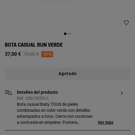
BOTA CASUAL RUN VERDE
Price reduced from
to
37,00 €
75,00 €
-51%
Agotado
Detalles del producto
Ref. 20013055-C
Bota casual Baby TOUS de pieles
combinadas en color verde con detalles
estampados a tono. Cierre con cordones
a contraste en empeine. Puntera
Ver más
reforzada y gruesa suela de goma
antideslizante. COMPOSICIÓN: 100% Piel