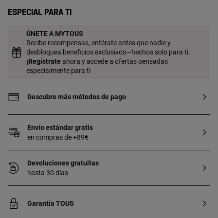
/ Interior forro: 100% Piel / Planta: 100%
Especial para ti
Piel / Suela: 100% Sintético. Certificado
OEKO/TEX*. Fabricado en la UE.
ÚNETE A MYTOUS
Recibe recompensas, entérate antes que nadie y
desbloquea beneficios exclusivos—hechos solo para ti.
¡
Regístrate
ahora y accede a ofertas pensadas
especialmente para ti
Descubre más métodos de pago
Envío estándar gratis
en compras de +89€
Devoluciones gratuitas
hasta 30 días
Garantía TOUS