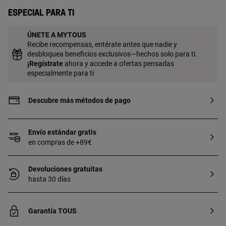
ayudando a conciliar el sueño.
Especial para ti
COMPOSICIÓN: 100% Algodón, Relleno:
100% Poliéster. Color gris. MED.: 185 cm
ÚNETE A MYTOUS
largo x 68 cm diám. Certificado
Recibe recompensas, entérate antes que nadie y
OEKO/TEX*. Fabricado en la UE.
desbloquea beneficios exclusivos—hechos solo para ti.
¡
Regístrate
ahora y accede a ofertas pensadas
especialmente para ti
Descubre más métodos de pago
Envío estándar gratis
en compras de +89€
Devoluciones gratuitas
hasta 30 días
Garantía TOUS