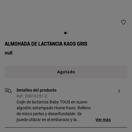
ALMOHADA DE LACTANCIA KAOS GRIS
null
Agotado
Detalles del producto
Ref. 20016151-C
Cojín de lactancia Baby TOUS en suave
algodón estampado Home Kaos. Relleno
de micro perlas y desenfundable. Se
puede utilizar en el embarazo y la
Ver más
lactancia ya que fácilita una cómoda
postura para la mamá y el bebé