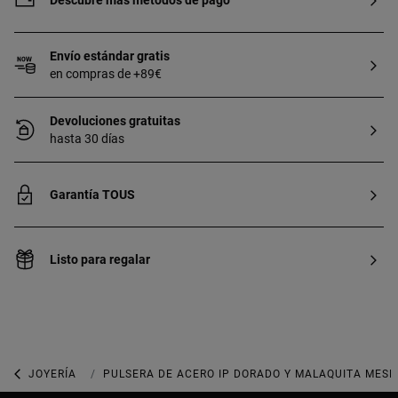
Descubre más métodos de pago
Envío estándar gratis
en compras de +89€
Devoluciones gratuitas
hasta 30 días
Garantía TOUS
Listo para regalar
JOYERÍA
JOYAS CON GEMAS
PULSERA DE ACERO IP DORADO Y MALAQUITA MESH