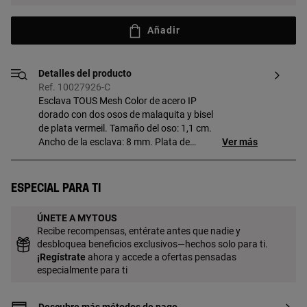
Añadir
Detalles del producto
Ref. 10027926-C
Esclava TOUS Mesh Color de acero IP
dorado con dos osos de malaquita y bisel
de plata vermeil. Tamaño del oso: 1,1 cm.
Ancho de la esclava: 8 mm. Plata de
Ver más
primera ley recubierta de oro de 18kt con
un espesor de 3 a 5 micras y sin ningún
otro metal entre ambos. Técnica de
Especial para ti
producción: Microfusión.
ÚNETE A MYTOUS
Recibe recompensas, entérate antes que nadie y
desbloquea beneficios exclusivos—hechos solo para ti.
¡
Regístrate
ahora y accede a ofertas pensadas
especialmente para ti