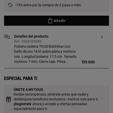
-15% extra por la compra de 2 joyas o más.
Añadir
Detalles del producto
Ref. 1004103000
Pulsera cadena TOUS Bold Bear con
baño de oro 18 kt sobre plata y motivos
oso. Longitud pulsera: 17,5 cm. Tamaño
motivos: 7 mm. Cierre caja. Pieza
Ver más
fabricada con plata de primera ley con
baño de oro de 18 a 23 kt y 3 micras de
espesor. Esta calidad garantiza una
Especial para ti
mayor durabilidad de la joya.
ÚNETE A MYTOUS
Recibe recompensas, entérate antes que nadie y
desbloquea beneficios exclusivos—hechos solo para ti.
¡
Regístrate
ahora y accede a ofertas pensadas
especialmente para ti