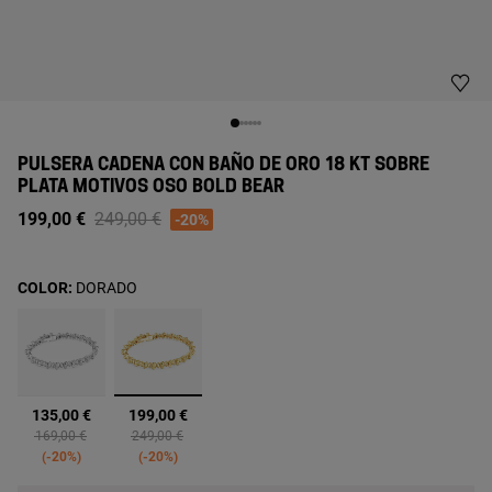
PULSERA CADENA CON BAÑO DE ORO 18 KT SOBRE
PLATA MOTIVOS OSO BOLD BEAR
Price reduced from
to
199,00 €
249,00 €
-20%
COLOR:
DORADO
seleccionado
135,00 €
199,00 €
Price reduced from
to
Price reduced from
to
169,00 €
249,00 €
-20%
-20%