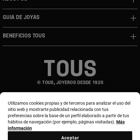
Guia de joyas
Beneficios TOUS
© TOUS, JOYEROS DESDE 1920
Utilizamos cookies propias y de terceros para analizar el uso del
sitio web y mostrarte publicidad relacionada con tus
preferencias sobre la base de un perfil elaborado a partir de tus
hábitos de navegación (por ejemplo, páginas visitadas).
Más
País y moneda:
España (Península Y Baleares) /
información
Euro
Aceptar