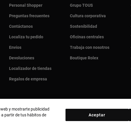
Personal Shopper
Grupo TOUS
Preguntas frecuentes
Cultura corporativa
Contáctanos
Sostenibilidad
Localiza tu pedido
Oficinas centrales
Envíos
Trabaja con nosotros
Devoluciones
Boutique Rolex
Localizador de tiendas
Regalos de empresa
o web y mostrarte publicidad
 a partir de tus hábitos de
Aceptar
País y moneda:
España (Península Y Baleares) / Euro