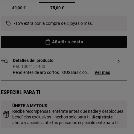
seleccionado
49,00 €
75,00 €
-15% extra por la compra de 2 joyas o más.
Añadir a cesta
Detalles del producto
Ref. 1004151400
Pendientes de aro cortos TOUS Basic con
Ver más
motivos bola con baño de oro 18 kt sobre
plata. Tamaño pendiente: 10 mm. Cierre
presión. Pieza fabricada con plata de
Especial para ti
primera ley con baño de oro de 18 a 23 kt
y 3 micras de espesor. Esta calidad
ÚNETE A MYTOUS
garantiza una mayor durabilidad de la
Recibe recompensas, entérate antes que nadie y desbloquea
joya.
beneficios exclusivos—hechos solo para ti.
¡
Regístrate
ahora y accede a ofertas pensadas especialmente para ti