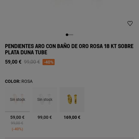
PENDIENTES ARO CON BAÑO DE ORO ROSA 18 KT SOBRE
PLATA DUNA TUBE
Price reduced from
to
59,00 €
99,00 €
-40%
COLOR:
ROSA
Sin stock
Sin stock
seleccionado
59,00 €
99,00 €
169,00 €
Price reduced from
to
99,00 €
-40%