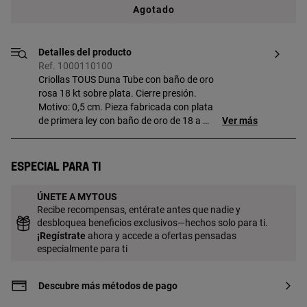
Agotado
Detalles del producto
Ref. 1000110100
Criollas TOUS Duna Tube con baño de oro
rosa 18 kt sobre plata. Cierre presión.
Motivo: 0,5 cm. Pieza fabricada con plata
de primera ley con baño de oro de 18 a 23
Ver más
kt y 3 micras de espesor. Esta calidad
garantiza una mayor durabilidad de la
joya.
Especial para ti
ÚNETE A MYTOUS
Recibe recompensas, entérate antes que nadie y
desbloquea beneficios exclusivos—hechos solo para ti.
¡
Regístrate
ahora y accede a ofertas pensadas
especialmente para ti
Descubre más métodos de pago