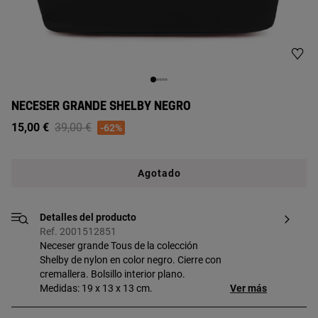
NECESER GRANDE SHELBY NEGRO
Price reduced from
to
15,00 €
39,00 €
-62%
Agotado
Detalles del producto
Ref. 2001512851
Neceser grande Tous de la colección
Shelby de nylon en color negro. Cierre con
cremallera. Bolsillo interior plano.
Medidas: 19 x 13 x 13 cm.
Ver más