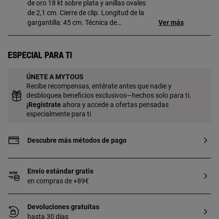
de oro 18 kt sobre plata y anillas ovales
de 2,1 cm. Cierre de clip. Longitud de la
gargantilla: 45 cm. Técnica de
Ver más
producción: Cadena. Pieza fabricada con
plata de primera ley con baño de oro de
18 a 23 kt y 3 micras de espesor. Esta
Especial para ti
calidad garantiza una mayor durabilidad
de la joya.
ÚNETE A MYTOUS
Recibe recompensas, entérate antes que nadie y
desbloquea beneficios exclusivos—hechos solo para ti.
¡
Regístrate
ahora y accede a ofertas pensadas
especialmente para ti
Descubre más métodos de pago
Envío estándar gratis
en compras de +89€
Devoluciones gratuitas
hasta 30 días