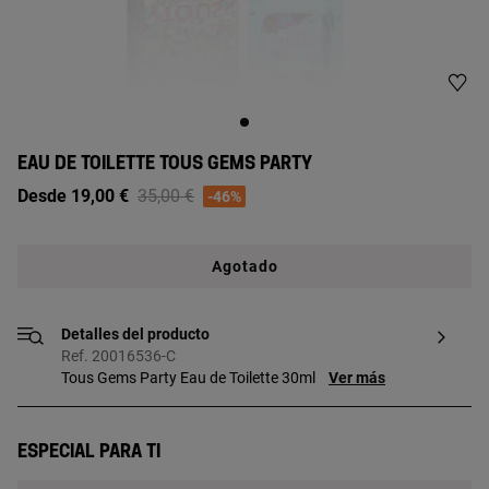
EAU DE TOILETTE TOUS GEMS PARTY
Price reduced from
to
Desde 19,00 €
35,00 €
-46%
Agotado
Detalles del producto
Ref. 20016536-C
Tous Gems Party Eau de Toilette 30ml
Ver más
Especial para ti