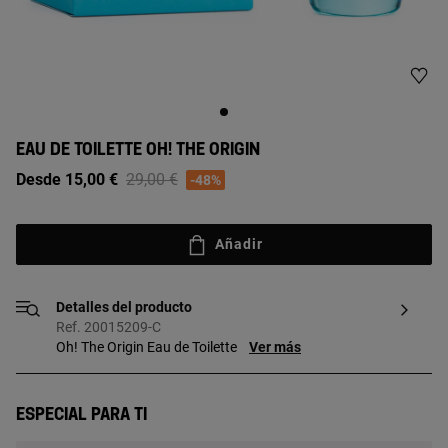
EAU DE TOILETTE OH! THE ORIGIN
Price reduced from
to
Desde 15,00 €
29,00 €
-48%
Añadir
Detalles del producto
Ref. 20015209-C
Oh! The Origin Eau de Toilette
Ver más
Especial para ti