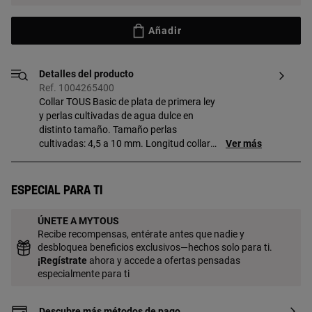
Añadir
Detalles del producto
Ref. 1004265400
Collar TOUS Basic de plata de primera ley
y perlas cultivadas de agua dulce en
distinto tamaño. Tamaño perlas
cultivadas: 4,5 a 10 mm. Longitud collar:
Ver más
42 cm. Cierre mosquetón con detalle oso.
Especial para ti
ÚNETE A MYTOUS
Recibe recompensas, entérate antes que nadie y
desbloquea beneficios exclusivos—hechos solo para ti.
¡
Regístrate
ahora y accede a ofertas pensadas
especialmente para ti
Descubre más métodos de pago