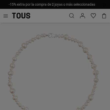
-15% extra por la compra de 2 joyas o más seleccionadas