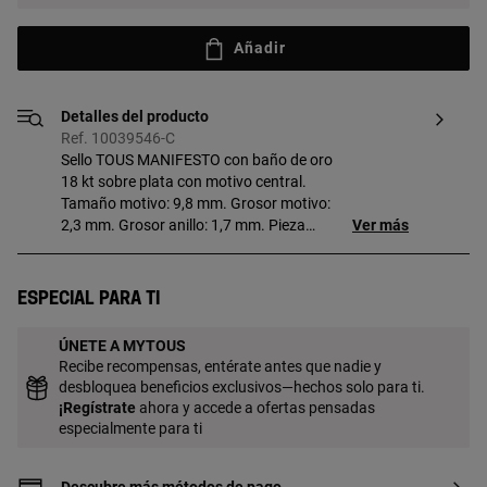
Añadir
Detalles del producto
Ref. 10039546-C
Sello TOUS MANIFESTO con baño de oro
18 kt sobre plata con motivo central.
Tamaño motivo: 9,8 mm. Grosor motivo:
2,3 mm. Grosor anillo: 1,7 mm. Pieza
Ver más
fabricada con plata de primera ley con
baño de oro de 18 a 23 kt y 3 micras de
espesor. Esta calidad garantiza una
Especial para ti
mayor durabilidad de la joya.
ÚNETE A MYTOUS
Recibe recompensas, entérate antes que nadie y
desbloquea beneficios exclusivos—hechos solo para ti.
¡
Regístrate
ahora y accede a ofertas pensadas
especialmente para ti