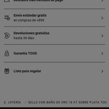
Descubre más métodos de pago
Envío estándar gratis
en compras de +89€
Devoluciones gratuitas
hasta 30 días
Garantía TOUS
Listo para regalar
JOYERÍA
JOYAS BAÑADAS EN ORO
SELLO CON BAÑO DE ORO 18 KT SOBRE PLATA TOU