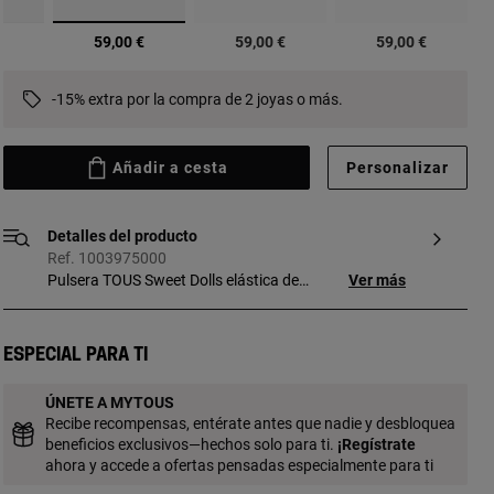
seleccionado
€
59,00 €
59,00 €
59,00 €
-15% extra por la compra de 2 joyas o más.
Añadir a cesta
Personalizar
Detalles del producto
Ref. 1003975000
Pulsera TOUS Sweet Dolls elástica de
Ver más
color negro de 17cm con motivo con baño
de oro 18 kt sobre plata. Técnica de
producción: Fundición. Tamaño oso: 11 x
Especial para ti
8 mm. Pieza fabricada con plata de
primera ley con baño de oro de 18 a 23 kt
ÚNETE A MYTOUS
y 3 micras de espesor. Esta calidad
Recibe recompensas, entérate antes que nadie y desbloquea
garantiza una mayor durabilidad de la
beneficios exclusivos—hechos solo para ti.
¡
Regístrate
joya. Si quieres tu grabado en diferente
ahora y accede a ofertas pensadas especialmente para ti
formato ponte en contacto con nuestro