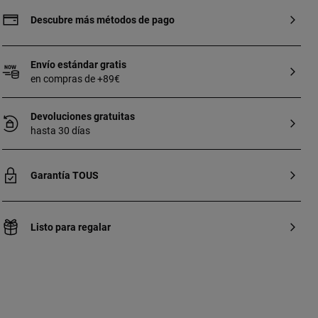
Personal Shopper. Contacto personal
shopper: 900 777 900
Descubre más métodos de pago
Envío estándar gratis
en compras de +89€
Devoluciones gratuitas
hasta 30 días
Garantía TOUS
Listo para regalar