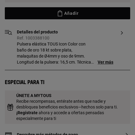
Añadir
Detalles del producto
Ref. 1003388100
Pulsera elástica TOUS Icon Color con
baño de oro 18 kt sobre plata,
malaquitas de Ø4mm y oso de 9mm.
Longitud de la pulsera: 16,5 cm. Técnica
Ver más
de producción: Fundición. Pieza
fabricada con plata de primera ley con
baño de oro de 18 a 23 kt y 3 micras de
Especial para ti
espesor. Esta calidad garantiza una
mayor durabilidad de la joya.
ÚNETE A MYTOUS
Recibe recompensas, entérate antes que nadie y
desbloquea beneficios exclusivos—hechos solo para ti.
¡
Regístrate
ahora y accede a ofertas pensadas
especialmente para ti
Descubre más métodos de pago