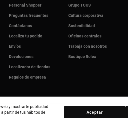
Personal Shopper
Grupo TOUS
Preguntas frecuentes
Cultura corporativa
Contáctanos
Sostenibilidad
Localiza tu pedido
Oficinas centrales
Envíos
Trabaja con nosotros
Devoluciones
Boutique Rolex
Localizador de tiendas
Regalos de empresa
o web y mostrarte publicidad
 a partir de tus hábitos de
Aceptar
País y moneda:
España (Península Y Baleares) / Euro