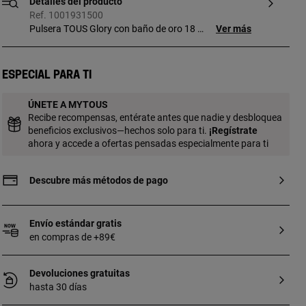
Detalles del producto
Ref. 1001931500
Pulsera TOUS Glory con baño de oro 18 kt
Ver más
sobre plata y seis motivos de rodonita,
sodalita, ónix, turquesa, amatista y
malaquita. Tamaño de los motivos: 0,2 -
Especial para ti
0,5 cm. Largo: 17,5 cm. Pieza fabricada
con plata de primera ley con baño de oro
ÚNETE A MYTOUS
de 18 a 23 kt y 3 micras de espesor. Esta
Recibe recompensas, entérate antes que nadie y desbloquea
calidad garantiza una mayor durabilidad
beneficios exclusivos—hechos solo para ti.
¡
Regístrate
de la joya.
ahora y accede a ofertas pensadas especialmente para ti
Descubre más métodos de pago
Envío estándar gratis
en compras de +89€
Devoluciones gratuitas
hasta 30 días