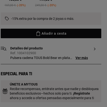
Price reduced from
to
Price reduced from
to
169,00 €
-20%
249,00 €
-20%
-15% extra por la compra de 2 joyas o más.
Añadir a cesta
Detalles del producto
Ref. 1004102900
Pulsera cadena TOUS Bold Bear en plata
Ver más
de primera ley y motivos oso. Longitud
pulsera: 17,5 cm. Tamaño motivos: 7 mm.
Cierre caja.
Especial para ti
ÚNETE A MYTOUS
Recibe recompensas, entérate antes que nadie y desbloquea
beneficios exclusivos—hechos solo para ti.
¡
Regístrate
ahora y accede a ofertas pensadas especialmente para ti