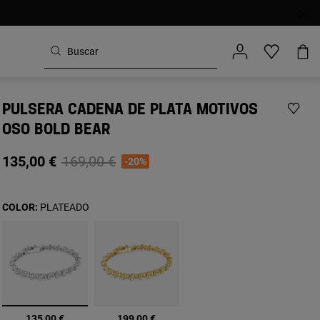
PULSERA CADENA DE PLATA MOTIVOS
OSO BOLD BEAR
Price reduced from
to
135,00 €
169,00 €
-20%
COLOR:
PLATEADO
seleccionado
135,00 €
199,00 €