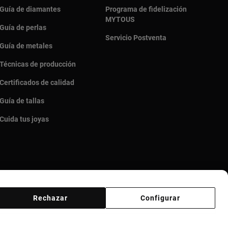
Guía de diamantes
Programa de fidelización
MYTOUS
Guía de perlas
Servicio Postventa
Guía de metales
Técnicas de producción
Certificados de calidad
Guía de tallas
Cuida tus joyas
Rechazar
Configurar