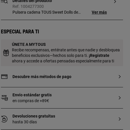
Detalles del producto
Ref. 1004277300
Pulsera cadena TOUS Sweet Dolls de
Ver más
plata de primera ley, detalles colgantes en
perlas cultivadas de agua dulce y detalle
oso. Tamaño oso: 6 mm. Tamaño perlas
Especial para ti
cultivadas: 3 mm. Longitud pulsera: 17
cm. Cierre mosquetón.
ÚNETE A MYTOUS
Recibe recompensas, entérate antes que nadie y desbloquea
beneficios exclusivos—hechos solo para ti.
¡
Regístrate
ahora y accede a ofertas pensadas especialmente para ti
Descubre más métodos de pago
Envío estándar gratis
en compras de +89€
Devoluciones gratuitas
hasta 30 días