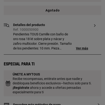
Agotado
Detalles del producto
Ref. 1000050900
Pendientes TOUS Camille con baño de
oro rosa 18 kt sobre plata y nácar y
zafiro multicolor. Cierre presión. Tamaño
de los pendientes: 10 mm. Pieza
Ver más
fabricada con plata de primera ley con
baño de oro de 18 a 23 kt y 3 micras de
espesor. Esta calidad garantiza una
Especial para ti
mayor durabilidad de la joya.
ÚNETE A MYTOUS
Recibe recompensas, entérate antes que nadie y
desbloquea beneficios exclusivos—hechos solo para ti.
¡
Regístrate
ahora y accede a ofertas pensadas
especialmente para ti
Descubre más métodos de pago