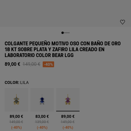
COLGANTE PEQUEÑO MOTIVO OSO CON BAÑO DE ORO
18 KT SOBRE PLATA Y ZAFIRO LILA CREADO EN
LABORATORIO COLOR BEAR LGG
Price reduced from
to
89,00 €
149,00 €
-40%
COLOR:
LILA
seleccionado
89,00 €
83,00 €
89,00 €
Price reduced from
to
Price reduced from
to
Price reduced from
to
149,00 €
139,00 €
149,00 €
-40%
-40%
-40%