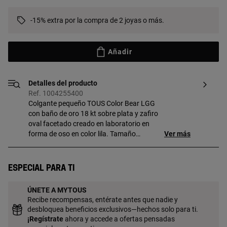
-15% extra por la compra de 2 joyas o más.
Añadir
Detalles del producto
Ref. 1004255400
Colgante pequeño TOUS Color Bear LGG
con baño de oro 18 kt sobre plata y zafiro
oval facetado creado en laboratorio en
forma de oso en color lila. Tamaño
Ver más
motivo: 13 mm. Este artículo no incluye la
cadena. Pieza fabricada con plata de
primera ley con baño de oro de 18 a 23 kt
Especial para ti
y 3 micras de espesor. Esta calidad
garantiza una mayor durabilidad de la
ÚNETE A MYTOUS
joya. Nota: Pieza elaborada con gemas
Recibe recompensas, entérate antes que nadie y
creadas en laboratorio.
desbloquea beneficios exclusivos—hechos solo para ti.
¡
Regístrate
ahora y accede a ofertas pensadas