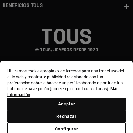
Beneficios TOUS
© TOUS, JOYEROS DESDE 1920
Utilizamos cookies propias y de terceros para analizar el uso del
sitio web y mostrarte publicidad relacionada con tus
preferencias sobre la base de un perfil elaborado a partir de tus
hábitos de navegación (por ejemplo, páginas visitadas).
Más
País y moneda:
España (Península Y Baleares) /
información
Euro
Aceptar
Rechazar
Términos y condiciones
Política de uso y privacidad
Configurar
Política de cookies
Aviso legal
Bases de MYTOUS