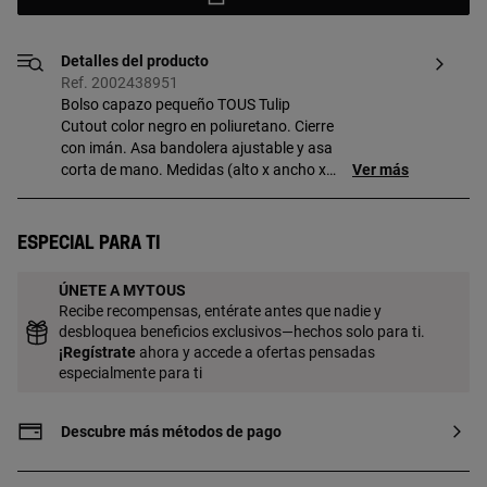
Detalles del producto
Ref. 2002438951
Bolso capazo pequeño TOUS Tulip
Cutout color negro en poliuretano. Cierre
con imán. Asa bandolera ajustable y asa
corta de mano. Medidas (alto x ancho x
Ver más
fondo): 19 x 29 x 11,5 cm.
Especial para ti
ÚNETE A MYTOUS
Recibe recompensas, entérate antes que nadie y
desbloquea beneficios exclusivos—hechos solo para ti.
¡
Regístrate
ahora y accede a ofertas pensadas
especialmente para ti
Descubre más métodos de pago