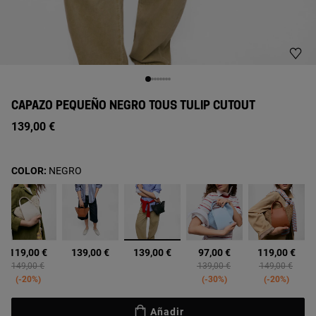
CAPAZO PEQUEÑO NEGRO TOUS TULIP CUTOUT
139,00 €
COLOR:
NEGRO
seleccionado
119,00 €
139,00 €
139,00 €
97,00 €
119,00 €
Price reduced from
to
Price reduced from
to
Price reduced 
to
149,00 €
139,00 €
149,00 €
-20%
-30%
-20%
Añadir