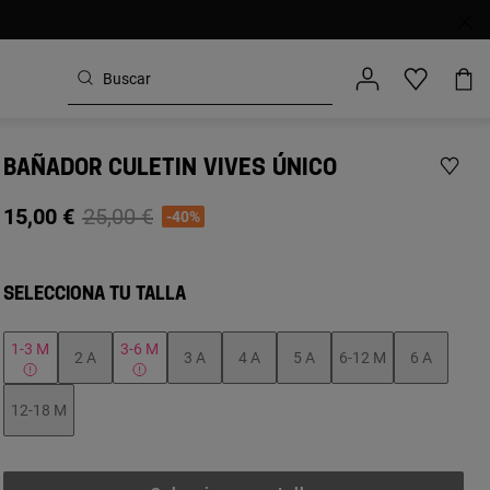
BAÑADOR CULETIN VIVES ÚNICO
Price reduced from
to
15,00 €
25,00 €
-40%
SELECCIONA TU TALLA
1-3 M
3-6 M
2 A
3 A
4 A
5 A
6-12 M
6 A
12-18 M