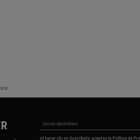
NICO
ER
Correo electrónico
Al hacer clic en Suscríbete, aceptas la
Política de Pr