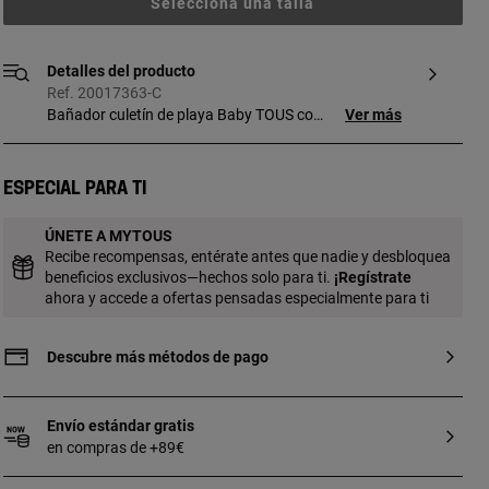
Selecciona una talla
Detalles del producto
Ref. 20017363-C
Bañador culetín de playa Baby TOUS con
Ver más
gran volante fruncido elástico en la
cintura en osos multicolor.
COMPOSICIÓN: 80%Poliéster
Especial para ti
20%Elastano. Color único. Fabricado en la
UE.
ÚNETE A MYTOUS
Recibe recompensas, entérate antes que nadie y desbloquea
beneficios exclusivos—hechos solo para ti.
¡
Regístrate
ahora y accede a ofertas pensadas especialmente para ti
Descubre más métodos de pago
Envío estándar gratis
en compras de +89€