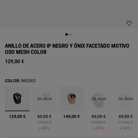
ANILLO DE ACERO IP NEGRO Y ÓNIX FACETADO MOTIVO
OSO MESH COLOR
129,00 €
COLOR:
NEGRO
Sin stock
Sin stock
Sin stock
seleccionado
129,00 €
69,00 €
149,00 €
69,00 €
69,00 €
ced from
o
Price reduced from
to
Price reduced from
to
Price reduc
to
119,00 €
120,00 €
119,00 €
-42%
-43%
-42%