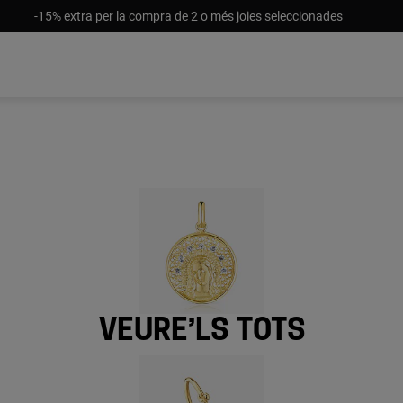
-15% extra per la compra de 2 o més joies seleccionades
Veure’ls tots