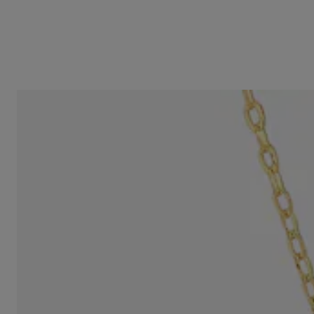
Collaret curt creu d'or i diamants Basics
499,00 €