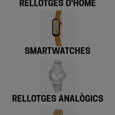
Rellotges d'home
Smartwatches
Rellotges analògics