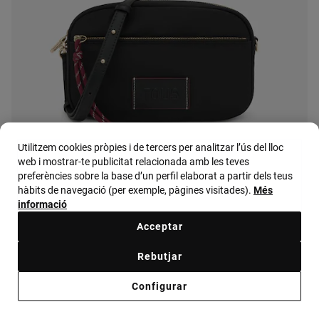
Utilitzem cookies pròpies i de tercers per analitzar l’ús del lloc
web i mostrar-te publicitat relacionada amb les teves
preferències sobre la base d’un perfil elaborat a partir dels teus
hàbits de navegació (per exemple, pàgines visitades).
Més
informació
Acceptar
Bandolera mitjana Audree marfil Kaos Icon
Rebutjar
179,00 €
Configurar
+2