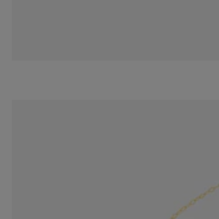
Collar TOUS Chain d'or amb anelles ovals, 40cm
149,00 €