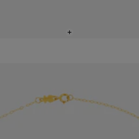
Afegir
a la
cistella