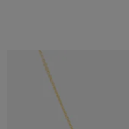
Collaret Sweet Dolls XXS d'Or
449,00 €