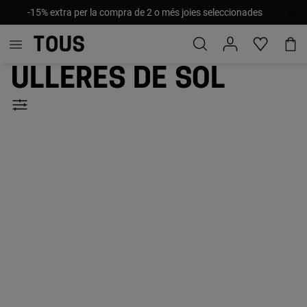
-15% extra per la compra de 2 o més joies seleccionades
Ulleres de sol