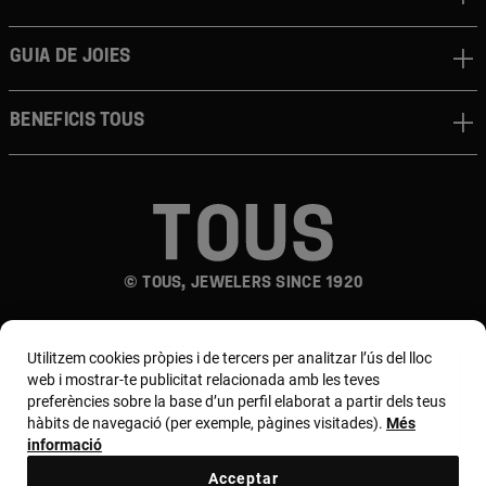
Guia de joies
Beneficis TOUS
© TOUS, JEWELERS SINCE 1920
Utilitzem cookies pròpies i de tercers per analitzar l’ús del lloc
web i mostrar-te publicitat relacionada amb les teves
preferències sobre la base d’un perfil elaborat a partir dels teus
hàbits de navegació (per exemple, pàgines visitades).
Més
País i moneda:
España (Península Y Baleares) /
informació
Euro
Acceptar