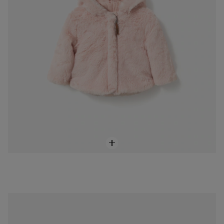
Vestit de nena nadó amb ossets Sand cru
69,00 €