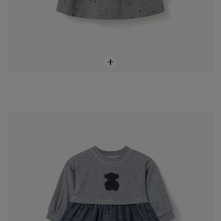
Vestit de nadó nena amb ratlles Blue marí
69,00 €