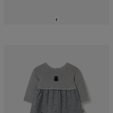
Vestit de nadó nena amb ossets Blue gris
69,00 €