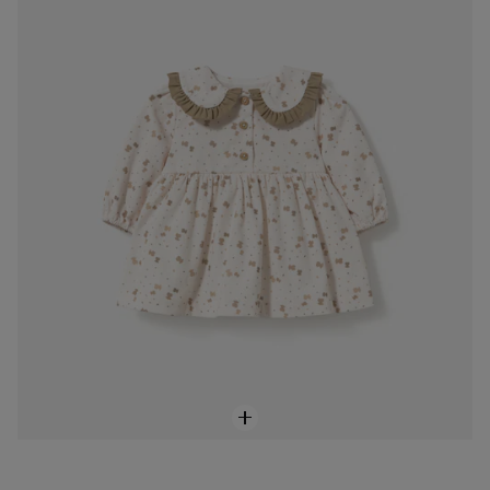
Vestit de nena nadó Sand cru
69,00 €