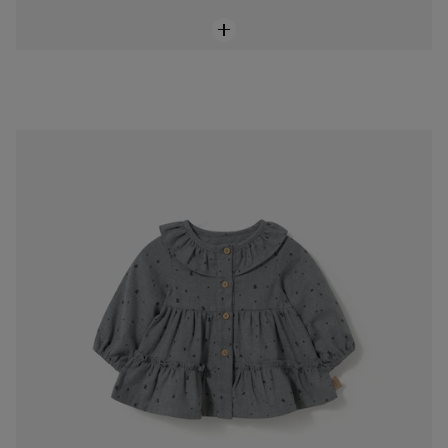
Vestit de nadó nena Blue gris
69,00 €