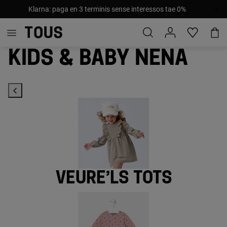
Klarna: paga en 3 terminis sense interessos tae 0%
Kids & Baby nena
Veure’ls tots