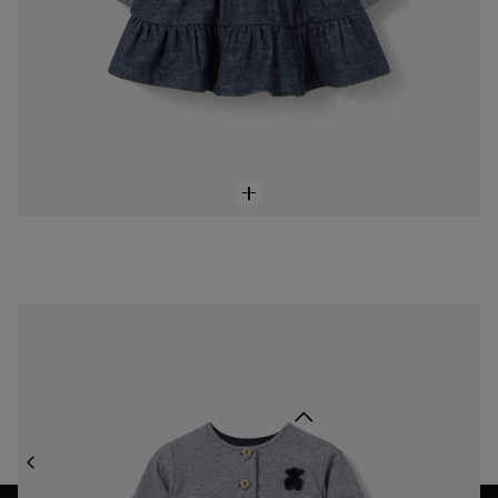
Camisa de nadó nena de ratlles Blue marí
55,00 €
Tornar a dalt
KIDS & BABY
KIDS & BABY NENA