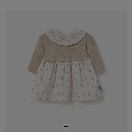
Vestit de nena nadó amb ossets Sand beix
69,00 €