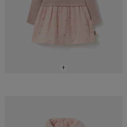
Abric de nadó nena de pèl Pink rosa
85,00 €