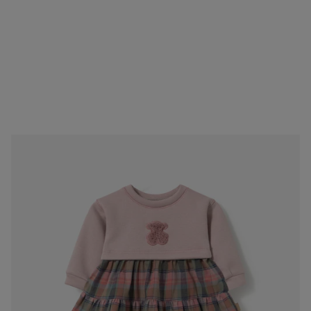
Vestit de nadó nena amb quadres Pink rosa
69,00 €