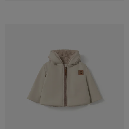
Abric de nadó amb caputxa Sand beix
85,00 €