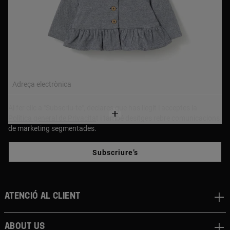
NEWSLETTER
Uneix-te a la nostra newsletter i rep un 10% de descompte
a la primera compra!
Adreça electrònica
Al fer clic a "Subscriu-te", declares que has llegit i acceptes la
Política general de Privacita
t i també desitges rebre comunicacions
de marketing segmentades.
Subscriure’s
Atenció al client
About us