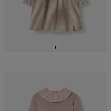
Vestit de nadó nena amb ossets Pink rosa
69,00 €