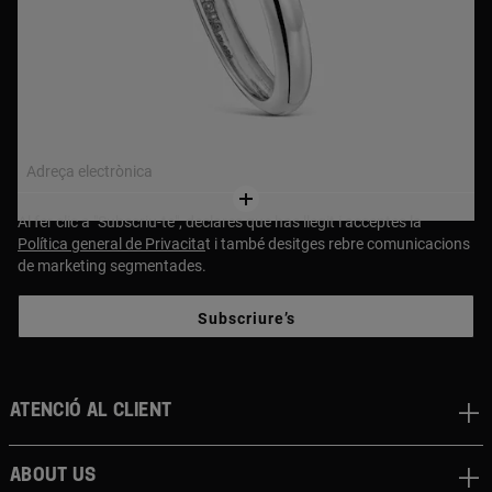
NEWSLETTER
Uneix-te a la nostra newsletter i rep un 10% de descompte
a la primera compra!
Adreça electrònica
Al fer clic a "Subscriu-te", declares que has llegit i acceptes la
Política general de Privacita
t i també desitges rebre comunicacions
de marketing segmentades.
Subscriure’s
Atenció al client
About us