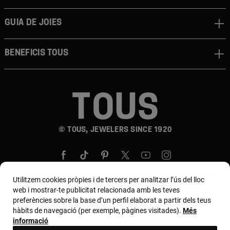
Guia de joies
Beneficis TOUS
© TOUS, JEWELERS SINCE 1920
Utilitzem cookies pròpies i de tercers per analitzar l’ús del lloc
web i mostrar-te publicitat relacionada amb les teves
preferències sobre la base d’un perfil elaborat a partir dels teus
País i moneda:
España (Península Y Baleares) /
hàbits de navegació (per exemple, pàgines visitades).
Més
Euro
informació