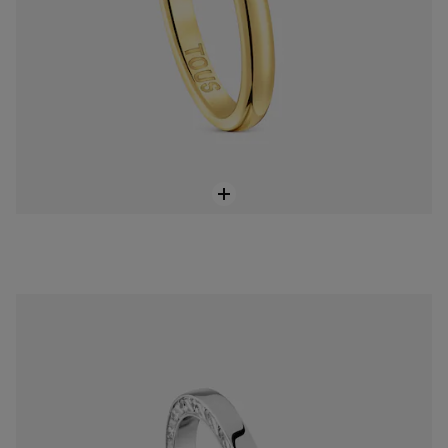
Anell aliança d'or blanc i diamants 2,5 mm TOUS Alianzas
1.300,00 €