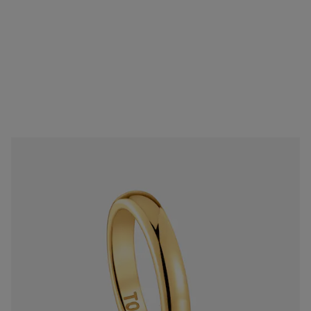
Anell aliança d'or mitja canya 3,8 mm TOUS Alianzas
1.400,00 €