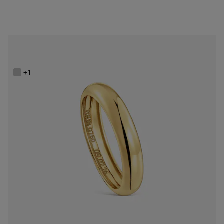
Anell d’aliança aro lleuger d’or 3,8 mm TOUS Alianzas
499,00 €
+1