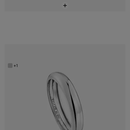
Anell d’aliança aro lleuger de platí 3,8 mm TOUS Alianzas
449,00 €
+1