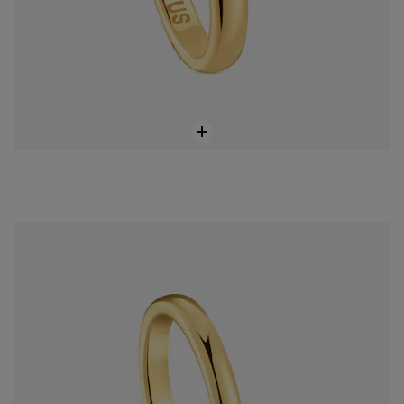
2.7 mm gold half-round wedding band Ring TOUS Alianzas
1.100,00 €