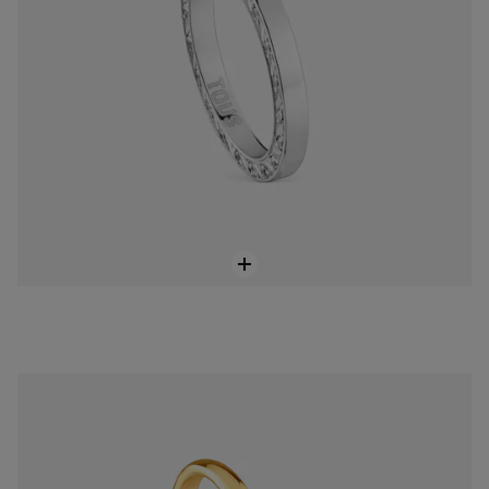
2 mm gold half-round wedding band Ring TOUS Alianzas
399,00 €