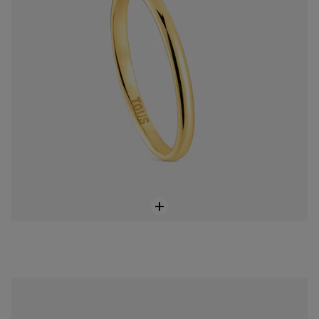
Anell aliança de casament d'or blanc 3 mm TOUS Alianzas
950,00 €