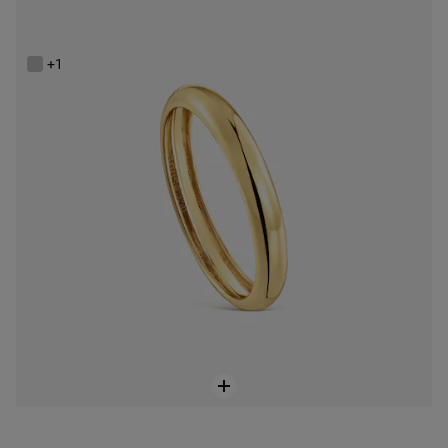
Anell d’aliança aro lleuger d’or 2,7 mm TOUS Alianzas
379,00 €
+1