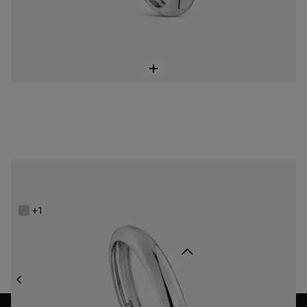
Anell d’aliança aro lleuger de platí 2,7 mm TOUS Alianzas
349,00 €
+1
Tornar a dalt
JOIERIA
ANELLS
ALIANCES DE CASAMENT