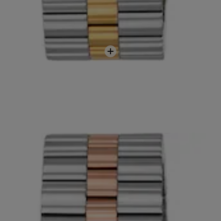
Afegir
a la
cistella
era de nacre TOUS EPIC ICON