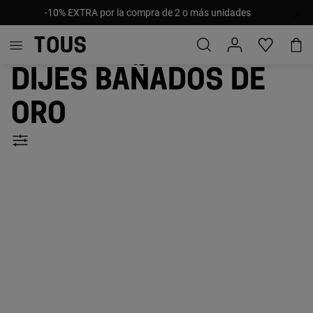
REBAJAS Hasta -40% de descuento
Dijes bañados de
oro