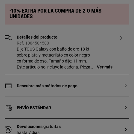
-10% extra por la compra de 2 o más
unidades
Detalles del producto
Ref. 1004504500
Dije TOUS Galaxy con baño de oro 18 kt
sobre plata y metacrilato en color negro
en forma de oso. Tamaño dije: 11 mm.
Este artículo no incluye la cadena. Pieza
Ver más
fabricada con plata de primera ley con
baño de oro de 18 a 23 kt y 3 micras de
espesor. Esta calidad garantiza una
Descubre más métodos de pago
mayor durabilidad de la joya.
ENVÍO ESTÁNDAR
Devoluciones gratuitas
hasta 7 días