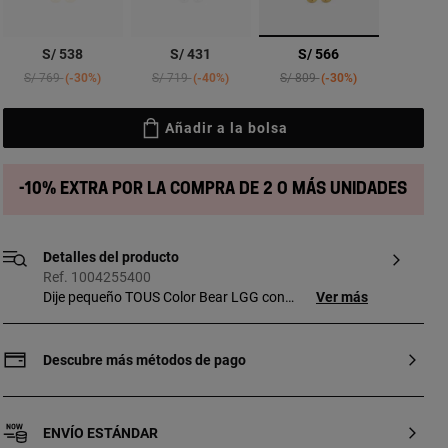
seleccionado
S/ 538
S/ 431
S/ 566
Price reduced from
to
Price reduced from
to
Price reduced from
to
S/ 769
-30%
S/ 719
-40%
S/ 809
-30%
Añadir a la bolsa
-10% extra por la compra de 2 o más unidades
Detalles del producto
Ref. 1004255400
Dije pequeño TOUS Color Bear LGG con
Ver más
baño de oro 18 kt sobre plata y zafiro oval
facetado creado en laboratorio en forma
de oso en color lila. Tamaño motivo: 13
Descubre más métodos de pago
mm. Este artículo no incluye la cadena.
Pieza fabricada con plata de primera ley
con baño de oro de 18 a 23 kt y 3 micras
ENVÍO ESTÁNDAR
de espesor. Esta calidad garantiza una