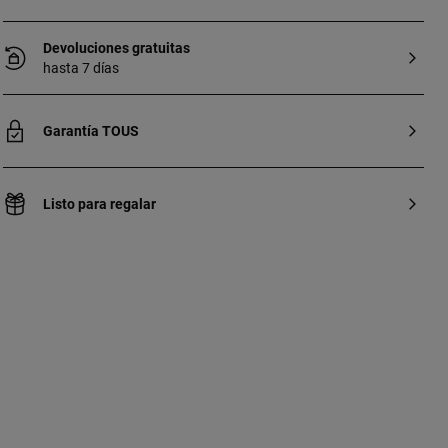
mayor durabilidad de la joya. Nota: Pieza
elaborada con gemas creadas en
Devoluciones gratuitas
laboratorio.
hasta 7 días
Garantía TOUS
Listo para regalar