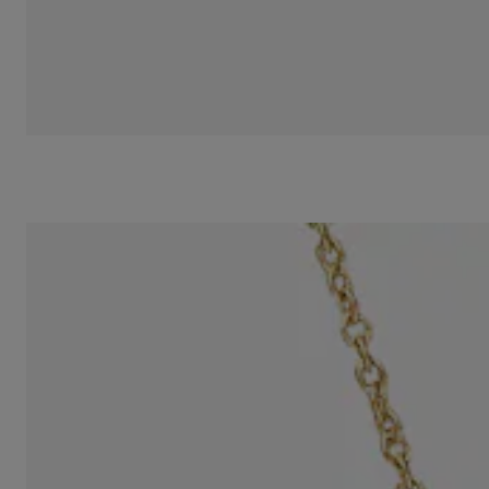
Collar de oro y motivo oso Bold Bear
S/ 2,999