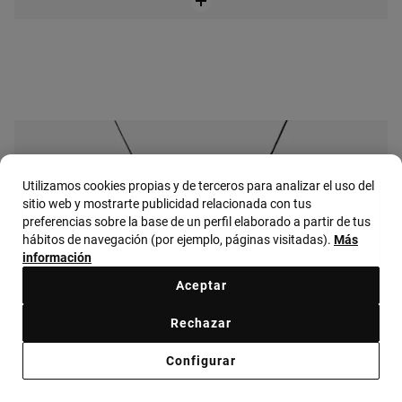
Collar largo con oso de oro 14 kt y caucho Bold Motif
S/ 949
Utilizamos cookies propias y de terceros para analizar el uso del
sitio web y mostrarte publicidad relacionada con tus
preferencias sobre la base de un perfil elaborado a partir de tus
hábitos de navegación (por ejemplo, páginas visitadas).
Más
información
Aceptar
Rechazar
Configurar