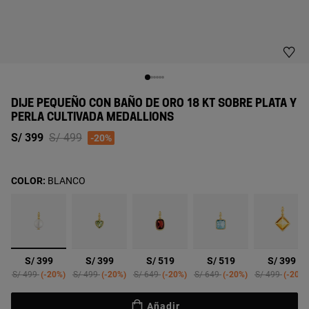
DIJE PEQUEÑO CON BAÑO DE ORO 18 KT SOBRE PLATA Y
PERLA CULTIVADA MEDALLIONS
Price reduced from
to
S/ 399
S/ 499
-20%
COLOR:
BLANCO
seleccionado
S/ 399
S/ 399
S/ 519
S/ 519
S/ 399
Price reduced from
to
Price reduced from
to
Price reduced from
to
Price reduced from
to
Price reduced 
to
S/ 499
-20%
S/ 499
-20%
S/ 649
-20%
S/ 649
-20%
S/ 499
-20%
Añadir