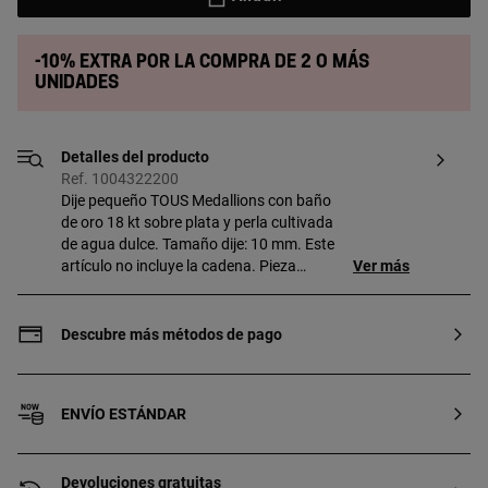
-10% extra por la compra de 2 o más
unidades
Detalles del producto
Ref. 1004322200
Dije pequeño TOUS Medallions con baño
de oro 18 kt sobre plata y perla cultivada
de agua dulce. Tamaño dije: 10 mm. Este
artículo no incluye la cadena. Pieza
Ver más
fabricada con plata de primera ley con
baño de oro de 18 a 23 kt y 3 micras de
espesor. Esta calidad garantiza una
Descubre más métodos de pago
mayor durabilidad de la joya.
ENVÍO ESTÁNDAR
Devoluciones gratuitas